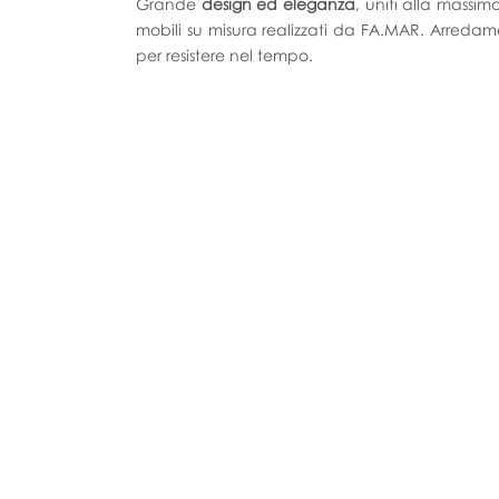
Grande
design ed eleganza
, uniti alla massim
mobili su misura realizzati da FA.MAR. Arredam
per resistere nel tempo.