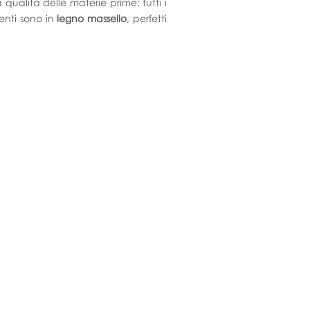
a qualità delle materie prime: tutti i
enti sono in
legno massello
, perfetti