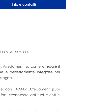
m
Info e contatti
zio e Molise
AR. Arredamenti sa come
arredare il
che e perfettamente integrate nel
ontagna.
zione: con FA.MAR. Arredamenti puoi
arti riconoscere dai tuoi clienti e